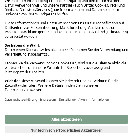
Ups! Da ist etwas schiefgelaufen. Bitte die Seite neu laden oder
nochmals versuchen.
Ups! Da ist etwas schiefgelaufen. Bitte die Seite neu laden oder
nochmals versuchen.
Ups! Da ist etwas schiefgelaufen. Bitte die Seite neu laden oder