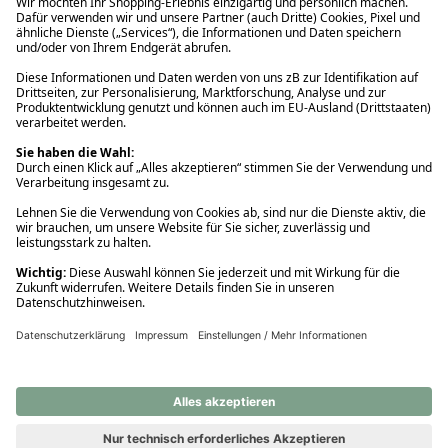
Ups! Da ist etwas schiefgelaufen. Bitte die Seite neu laden oder
nochmals versuchen.
Ups! Da ist etwas schiefgelaufen. Bitte die Seite neu laden oder
nochmals versuchen.
Ups! Da ist etwas schiefgelaufen. Bitte die Seite neu laden oder