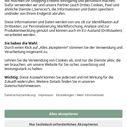
Ups! Da ist etwas schiefgelaufen. Bitte die Seite neu laden oder
nochmals versuchen.
Ups! Da ist etwas schiefgelaufen. Bitte die Seite neu laden oder
nochmals versuchen.
Ups! Da ist etwas schiefgelaufen. Bitte die Seite neu laden oder