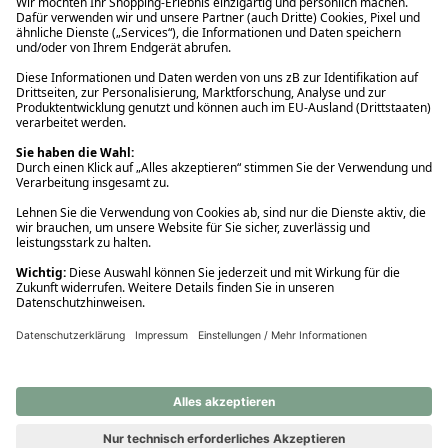
Ups! Da ist etwas schiefgelaufen. Bitte die Seite neu laden oder
nochmals versuchen.
Ups! Da ist etwas schiefgelaufen. Bitte die Seite neu laden oder
nochmals versuchen.
Ups! Da ist etwas schiefgelaufen. Bitte die Seite neu laden oder