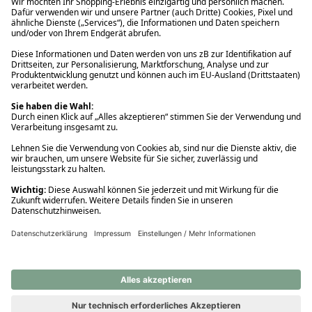
Ups! Da ist etwas schiefgelaufen. Bitte die Seite neu laden oder
nochmals versuchen.
Ups! Da ist etwas schiefgelaufen. Bitte die Seite neu laden oder
nochmals versuchen.
Ups! Da ist etwas schiefgelaufen. Bitte die Seite neu laden oder