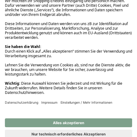
Ups! Da ist etwas schiefgelaufen. Bitte die Seite neu laden oder
nochmals versuchen.
Ups! Da ist etwas schiefgelaufen. Bitte die Seite neu laden oder
nochmals versuchen.
Ups! Da ist etwas schiefgelaufen. Bitte die Seite neu laden oder