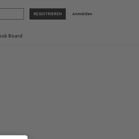
REGISTRIEREN
Anmelden
ook Board