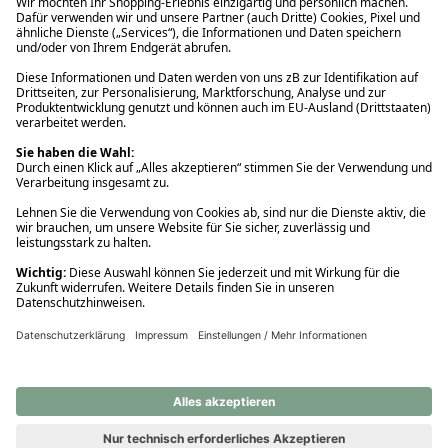
Ups! Da ist etwas schiefgelaufen. Bitte die Seite neu laden oder
nochmals versuchen.
Ups! Da ist etwas schiefgelaufen. Bitte die Seite neu laden oder
nochmals versuchen.
Ups! Da ist etwas schiefgelaufen. Bitte die Seite neu laden oder