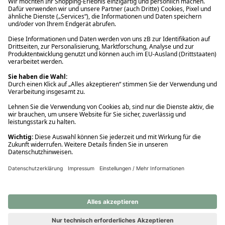
Ups! Da ist etwas schiefgelaufen. Bitte die Seite neu laden oder
nochmals versuchen.
Ups! Da ist etwas schiefgelaufen. Bitte die Seite neu laden oder
nochmals versuchen.
Ups! Da ist etwas schiefgelaufen. Bitte die Seite neu laden oder