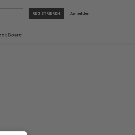
REGISTRIEREN
Anmelden
ook Board