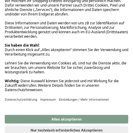
Ups! Da ist etwas schiefgelaufen. Bitte die Seite neu laden oder
nochmals versuchen.
Ups! Da ist etwas schiefgelaufen. Bitte die Seite neu laden oder
nochmals versuchen.
Ups! Da ist etwas schiefgelaufen. Bitte die Seite neu laden oder