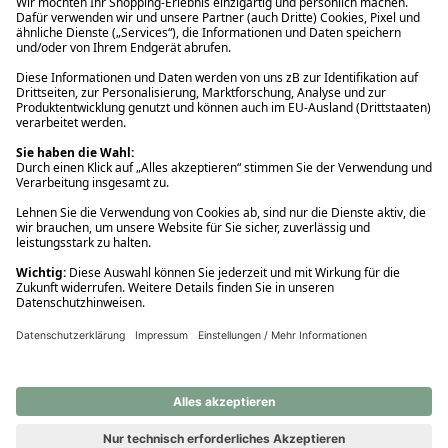
Ups! Da ist etwas schiefgelaufen. Bitte die Seite neu laden oder
nochmals versuchen.
Ups! Da ist etwas schiefgelaufen. Bitte die Seite neu laden oder
nochmals versuchen.
Ups! Da ist etwas schiefgelaufen. Bitte die Seite neu laden oder