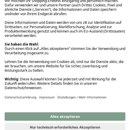
Ups! Da ist etwas schiefgelaufen. Bitte die Seite neu laden oder
nochmals versuchen.
Ups! Da ist etwas schiefgelaufen. Bitte die Seite neu laden oder
nochmals versuchen.
Ups! Da ist etwas schiefgelaufen. Bitte die Seite neu laden oder