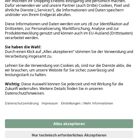
Ups! Da ist etwas schiefgelaufen. Bitte die Seite neu laden oder
nochmals versuchen.
Ups! Da ist etwas schiefgelaufen. Bitte die Seite neu laden oder
nochmals versuchen.
Ups! Da ist etwas schiefgelaufen. Bitte die Seite neu laden oder