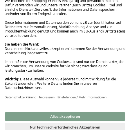
Ups! Da ist etwas schiefgelaufen. Bitte die Seite neu laden oder
nochmals versuchen.
Ups! Da ist etwas schiefgelaufen. Bitte die Seite neu laden oder
nochmals versuchen.
Ups! Da ist etwas schiefgelaufen. Bitte die Seite neu laden oder