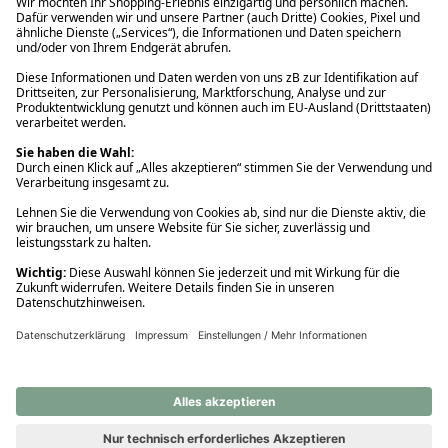
Ups! Da ist etwas schiefgelaufen. Bitte die Seite neu laden oder
nochmals versuchen.
Ups! Da ist etwas schiefgelaufen. Bitte die Seite neu laden oder
nochmals versuchen.
Ups! Da ist etwas schiefgelaufen. Bitte die Seite neu laden oder