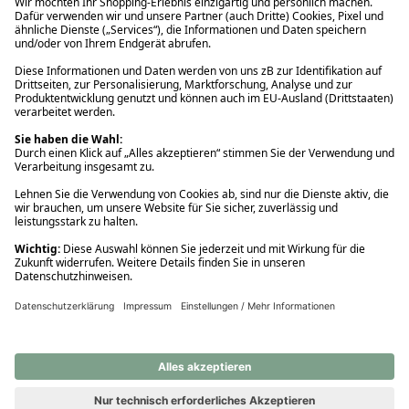
Ups! Da ist etwas schiefgelaufen. Bitte die Seite neu laden oder
nochmals versuchen.
Ups! Da ist etwas schiefgelaufen. Bitte die Seite neu laden oder
nochmals versuchen.
Ups! Da ist etwas schiefgelaufen. Bitte die Seite neu laden oder