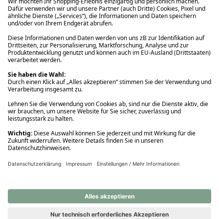
Ups! Da ist etwas schiefgelaufen. Bitte die Seite neu laden oder
nochmals versuchen.
Ups! Da ist etwas schiefgelaufen. Bitte die Seite neu laden oder
nochmals versuchen.
Ups! Da ist etwas schiefgelaufen. Bitte die Seite neu laden oder