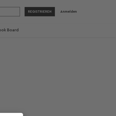
REGISTRIEREN
Anmelden
ook Board