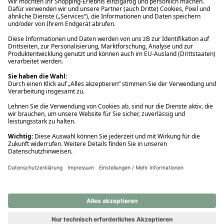
Ups! Da ist etwas schiefgelaufen. Bitte die Seite neu laden oder
nochmals versuchen.
Ups! Da ist etwas schiefgelaufen. Bitte die Seite neu laden oder
nochmals versuchen.
Ups! Da ist etwas schiefgelaufen. Bitte die Seite neu laden oder