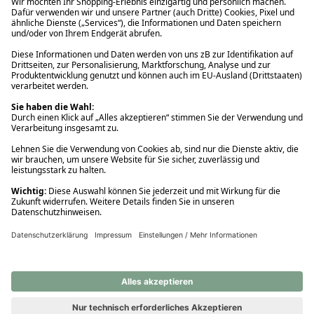
Ups! Da ist etwas schiefgelaufen. Bitte die Seite neu laden oder
nochmals versuchen.
Ups! Da ist etwas schiefgelaufen. Bitte die Seite neu laden oder
nochmals versuchen.
Ups! Da ist etwas schiefgelaufen. Bitte die Seite neu laden oder