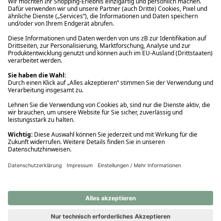
Ups! Da ist etwas schiefgelaufen. Bitte die Seite neu laden oder
nochmals versuchen.
Ups! Da ist etwas schiefgelaufen. Bitte die Seite neu laden oder
nochmals versuchen.
Ups! Da ist etwas schiefgelaufen. Bitte die Seite neu laden oder