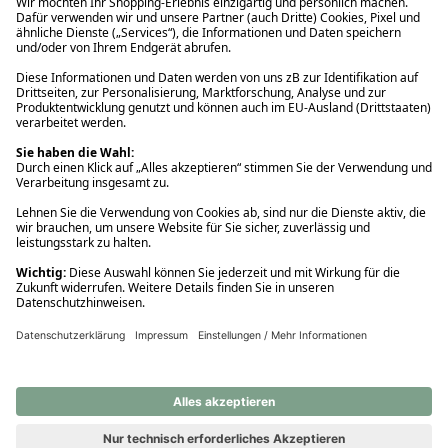
Ups! Da ist etwas schiefgelaufen. Bitte die Seite neu laden oder
nochmals versuchen.
Ups! Da ist etwas schiefgelaufen. Bitte die Seite neu laden oder
nochmals versuchen.
Ups! Da ist etwas schiefgelaufen. Bitte die Seite neu laden oder