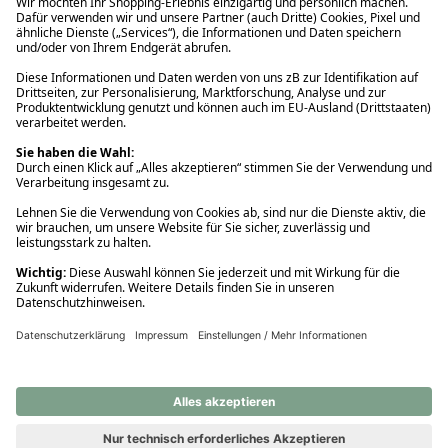
Ups! Da ist etwas schiefgelaufen. Bitte die Seite neu laden oder
nochmals versuchen.
Ups! Da ist etwas schiefgelaufen. Bitte die Seite neu laden oder
nochmals versuchen.
Ups! Da ist etwas schiefgelaufen. Bitte die Seite neu laden oder