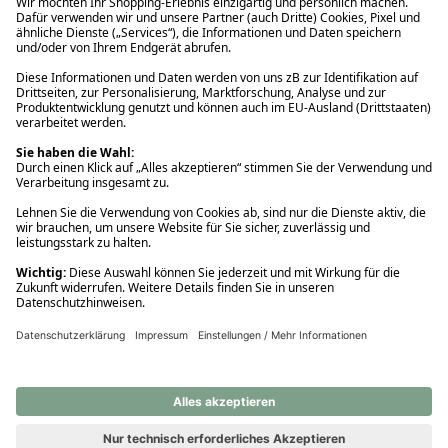
Ups! Da ist etwas schiefgelaufen. Bitte die Seite neu laden oder
nochmals versuchen.
Ups! Da ist etwas schiefgelaufen. Bitte die Seite neu laden oder
nochmals versuchen.
Ups! Da ist etwas schiefgelaufen. Bitte die Seite neu laden oder