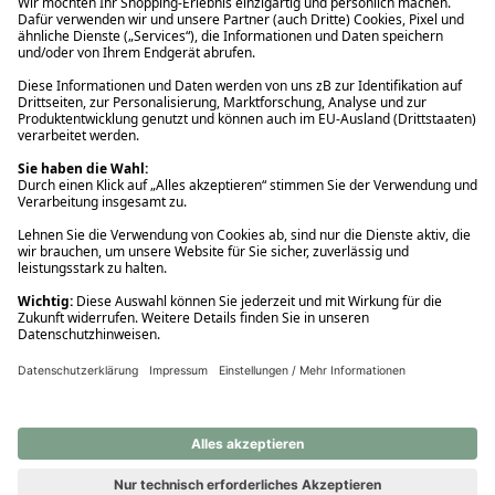
Ups! Da ist etwas schiefgelaufen. Bitte die Seite neu laden oder
nochmals versuchen.
Ups! Da ist etwas schiefgelaufen. Bitte die Seite neu laden oder
nochmals versuchen.
Ups! Da ist etwas schiefgelaufen. Bitte die Seite neu laden oder