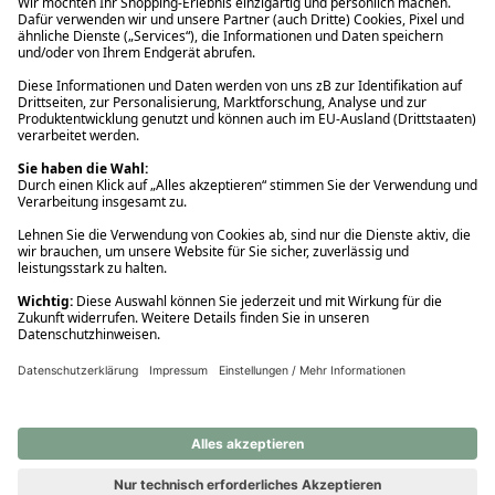
Ups! Da ist etwas schiefgelaufen. Bitte die Seite neu laden oder
nochmals versuchen.
Ups! Da ist etwas schiefgelaufen. Bitte die Seite neu laden oder
nochmals versuchen.
Ups! Da ist etwas schiefgelaufen. Bitte die Seite neu laden oder