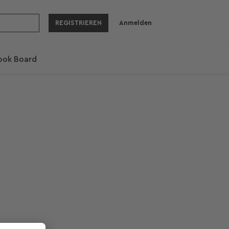
REGISTRIEREN
Anmelden
ook Board