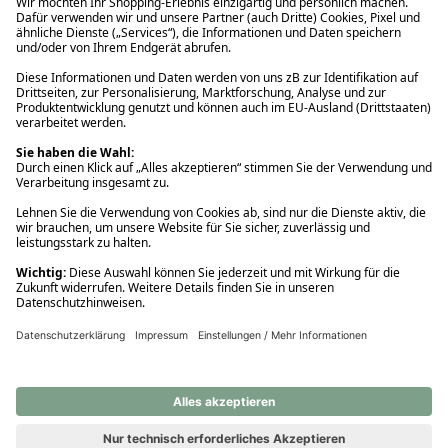
Ups! Da ist etwas schiefgelaufen. Bitte die Seite neu laden oder
nochmals versuchen.
Ups! Da ist etwas schiefgelaufen. Bitte die Seite neu laden oder
nochmals versuchen.
Ups! Da ist etwas schiefgelaufen. Bitte die Seite neu laden oder