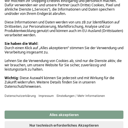
Ups! Da ist etwas schiefgelaufen. Bitte die Seite neu laden oder
nochmals versuchen.
Ups! Da ist etwas schiefgelaufen. Bitte die Seite neu laden oder
nochmals versuchen.
Ups! Da ist etwas schiefgelaufen. Bitte die Seite neu laden oder