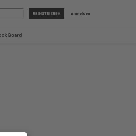
REGISTRIEREN
Anmelden
ook Board