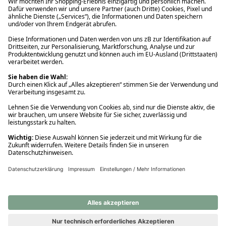
Ups! Da ist etwas schiefgelaufen. Bitte die Seite neu laden oder
nochmals versuchen.
Ups! Da ist etwas schiefgelaufen. Bitte die Seite neu laden oder
nochmals versuchen.
Ups! Da ist etwas schiefgelaufen. Bitte die Seite neu laden oder