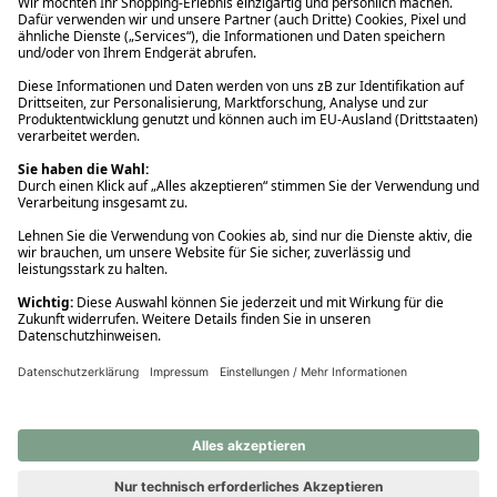
Ups! Da ist etwas schiefgelaufen. Bitte die Seite neu laden oder
nochmals versuchen.
Ups! Da ist etwas schiefgelaufen. Bitte die Seite neu laden oder
nochmals versuchen.
Ups! Da ist etwas schiefgelaufen. Bitte die Seite neu laden oder