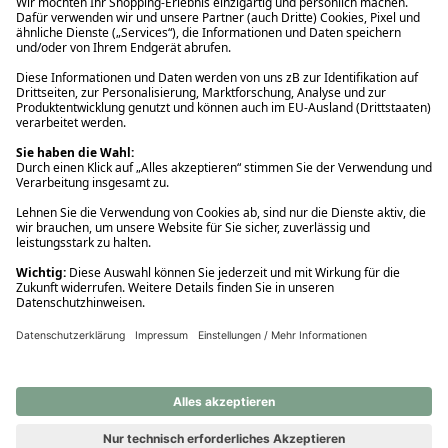
Ups! Da ist etwas schiefgelaufen. Bitte die Seite neu laden oder
nochmals versuchen.
Ups! Da ist etwas schiefgelaufen. Bitte die Seite neu laden oder
nochmals versuchen.
Ups! Da ist etwas schiefgelaufen. Bitte die Seite neu laden oder