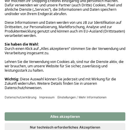
Ups! Da ist etwas schiefgelaufen. Bitte die Seite neu laden oder
nochmals versuchen.
Ups! Da ist etwas schiefgelaufen. Bitte die Seite neu laden oder
nochmals versuchen.
Ups! Da ist etwas schiefgelaufen. Bitte die Seite neu laden oder