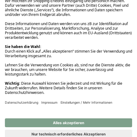
Ups! Da ist etwas schiefgelaufen. Bitte die Seite neu laden oder
nochmals versuchen.
Ups! Da ist etwas schiefgelaufen. Bitte die Seite neu laden oder
nochmals versuchen.
Ups! Da ist etwas schiefgelaufen. Bitte die Seite neu laden oder