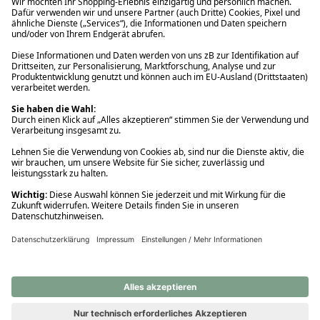
Ups! Da ist etwas schiefgelaufen. Bitte die Seite neu laden oder
nochmals versuchen.
Ups! Da ist etwas schiefgelaufen. Bitte die Seite neu laden oder
nochmals versuchen.
Ups! Da ist etwas schiefgelaufen. Bitte die Seite neu laden oder