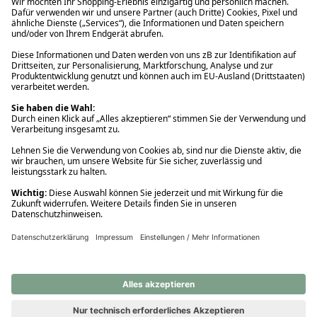
Ups! Da ist etwas schiefgelaufen. Bitte die Seite neu laden oder
nochmals versuchen.
Ups! Da ist etwas schiefgelaufen. Bitte die Seite neu laden oder
nochmals versuchen.
Ups! Da ist etwas schiefgelaufen. Bitte die Seite neu laden oder