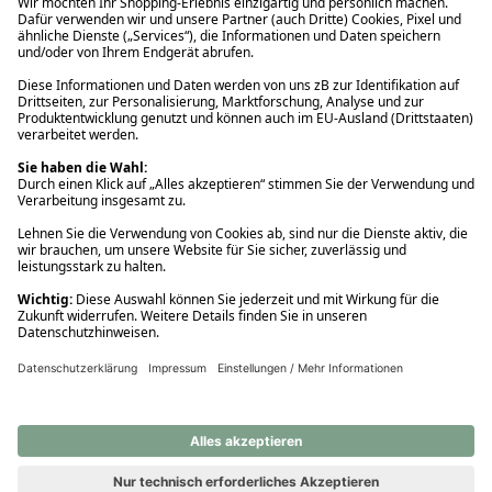
Ups! Da ist etwas schiefgelaufen. Bitte die Seite neu laden oder
nochmals versuchen.
Ups! Da ist etwas schiefgelaufen. Bitte die Seite neu laden oder
nochmals versuchen.
Ups! Da ist etwas schiefgelaufen. Bitte die Seite neu laden oder