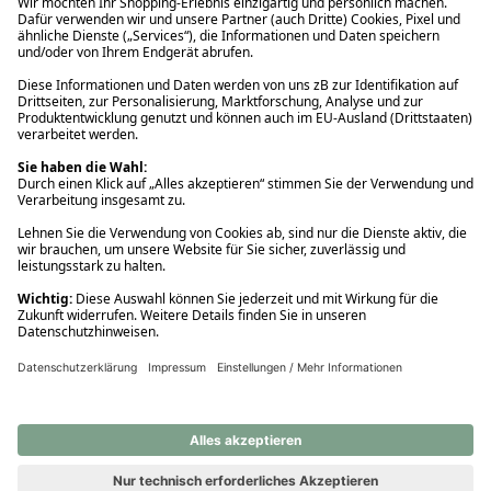
Ups! Da ist etwas schiefgelaufen. Bitte die Seite neu laden oder
nochmals versuchen.
Ups! Da ist etwas schiefgelaufen. Bitte die Seite neu laden oder
nochmals versuchen.
Ups! Da ist etwas schiefgelaufen. Bitte die Seite neu laden oder