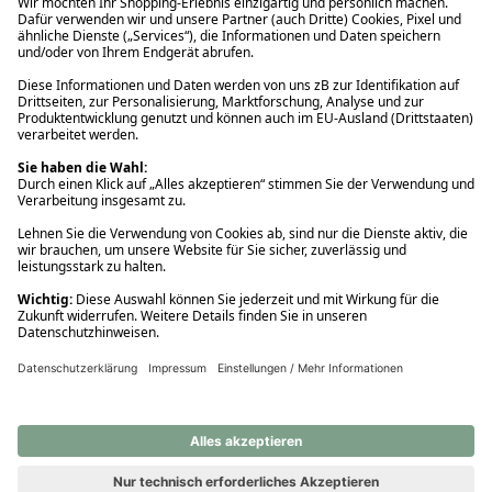
Ups! Da ist etwas schiefgelaufen. Bitte die Seite neu laden oder
nochmals versuchen.
Ups! Da ist etwas schiefgelaufen. Bitte die Seite neu laden oder
nochmals versuchen.
Ups! Da ist etwas schiefgelaufen. Bitte die Seite neu laden oder