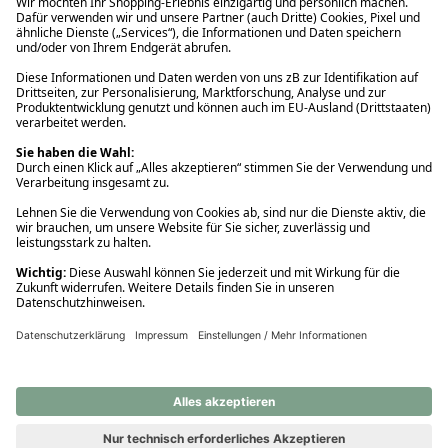
Ups! Da ist etwas schiefgelaufen. Bitte die Seite neu laden oder
nochmals versuchen.
Ups! Da ist etwas schiefgelaufen. Bitte die Seite neu laden oder
nochmals versuchen.
Ups! Da ist etwas schiefgelaufen. Bitte die Seite neu laden oder