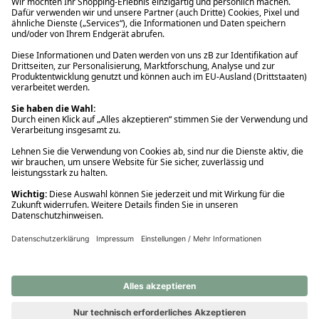
Ups! Da ist etwas schiefgelaufen. Bitte die Seite neu laden oder
nochmals versuchen.
Ups! Da ist etwas schiefgelaufen. Bitte die Seite neu laden oder
nochmals versuchen.
Ups! Da ist etwas schiefgelaufen. Bitte die Seite neu laden oder