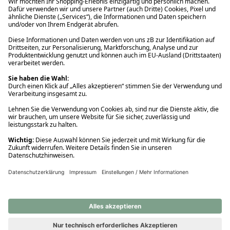
Ups! Da ist etwas schiefgelaufen. Bitte die Seite neu laden oder
nochmals versuchen.
Ups! Da ist etwas schiefgelaufen. Bitte die Seite neu laden oder
nochmals versuchen.
Ups! Da ist etwas schiefgelaufen. Bitte die Seite neu laden oder