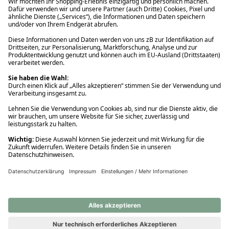
Ups! Da ist etwas schiefgelaufen. Bitte die Seite neu laden oder
nochmals versuchen.
Ups! Da ist etwas schiefgelaufen. Bitte die Seite neu laden oder
nochmals versuchen.
Ups! Da ist etwas schiefgelaufen. Bitte die Seite neu laden oder