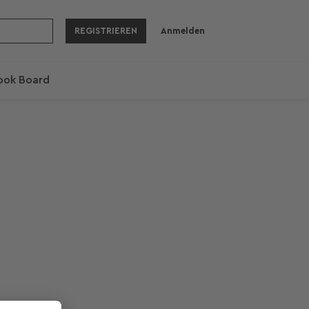
REGISTRIEREN
Anmelden
ook Board