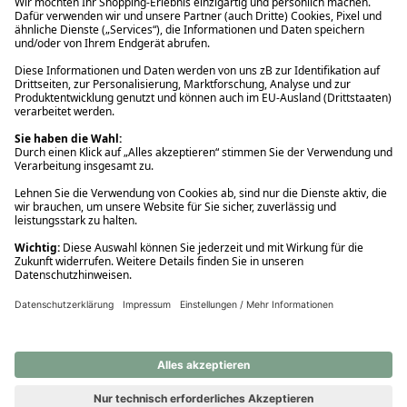
Ups! Da ist etwas schiefgelaufen. Bitte die Seite neu laden oder
nochmals versuchen.
Ups! Da ist etwas schiefgelaufen. Bitte die Seite neu laden oder
nochmals versuchen.
Ups! Da ist etwas schiefgelaufen. Bitte die Seite neu laden oder