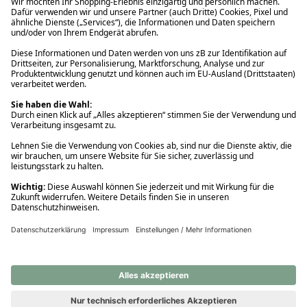
Ups! Da ist etwas schiefgelaufen. Bitte die Seite neu laden oder
nochmals versuchen.
Ups! Da ist etwas schiefgelaufen. Bitte die Seite neu laden oder
nochmals versuchen.
Ups! Da ist etwas schiefgelaufen. Bitte die Seite neu laden oder