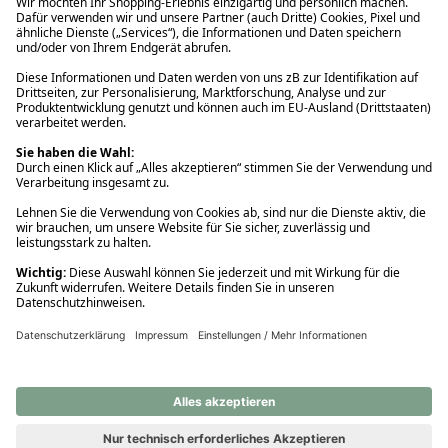
Ups! Da ist etwas schiefgelaufen. Bitte die Seite neu laden oder
nochmals versuchen.
Ups! Da ist etwas schiefgelaufen. Bitte die Seite neu laden oder
nochmals versuchen.
Ups! Da ist etwas schiefgelaufen. Bitte die Seite neu laden oder