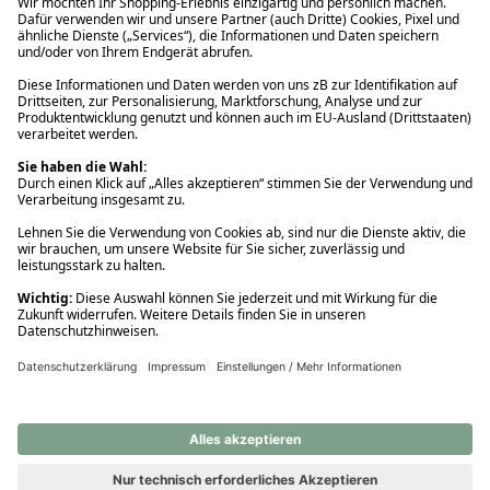
Ups! Da ist etwas schiefgelaufen. Bitte die Seite neu laden oder
nochmals versuchen.
Ups! Da ist etwas schiefgelaufen. Bitte die Seite neu laden oder
nochmals versuchen.
Ups! Da ist etwas schiefgelaufen. Bitte die Seite neu laden oder